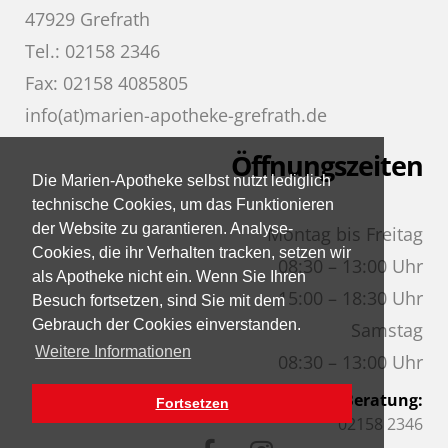
47929 Grefrath
Tel.: 02158 2346
Fax: 02158 4085805
info(at)marien-apotheke-grefrath.de
Öffnungszeiten
Die Marien-Apotheke selbst nutzt lediglich
technische Cookies, um das Funktionieren
der Website zu garantieren. Analyse-
Montag bis Freitag
Cookies, die ihr Verhalten tracken, setzen wir
08:30 – 13:00 Uhr
als Apotheke nicht ein. Wenn Sie Ihren
15:00 – 18:30 Uhr
Besuch fortsetzen, sind Sie mit dem
Gebrauch der Cookies einverstanden.
Samstag
Weitere Informationen
08:30 – 13:00 Uhr
Pharmazeutische Beratung:
Fortsetzen
02158 2346